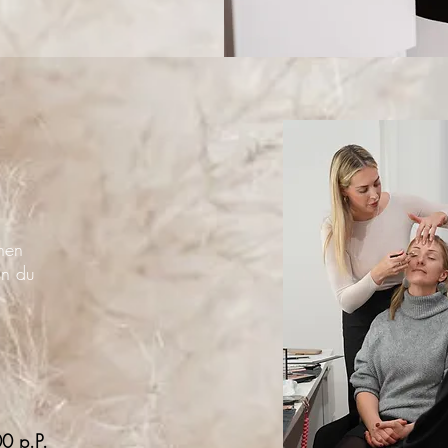
nen
n du
0 p.P.