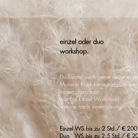
einzel oder duo
workshop.
Du kannst auch gerne deine eige
Makeup Produkte mitnehmen wen
fragen dazu hast.
(nur bei Einzel Workshop)
Termine nach Vereinbarung.
Einzel WS bis zu 2 Std./ € 200
Duo WS bis zu 2,5 Std./ € 20