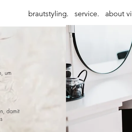
brautstyling.
service.
about vi
n, um
en, damit
s