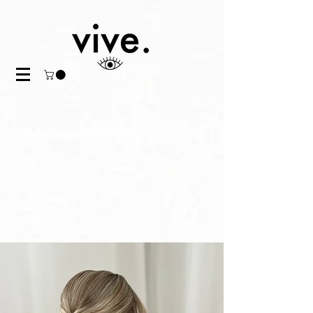
Modern Hairstylings
Gerne zaubere ich dir zu deinem Make-up
Styling eine schöne moderne Frisur für deinen
besonderen Anlass.
Speichere dir gerne Frisuren von
meiner Seite
ab.
Auch Clip In Extensions und Haarschmuck
biete ich an.