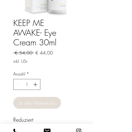
KEEP ME
AWAKE- Eye
Cream 30ml
Standardpreis
Sale-
 € 54,00 
€ 44,00
Preis
inkl. USt
Anzahl
*
In den Warenkorb
Reduziert 
Schwellungen, 